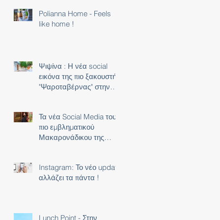
Polianna Home - Feels
like home !
Ψιψίνα : Η νέα social
εικόνα της πιο ξακουστής
"Ψαροταβέρνας" στην
Αθήνα !
Τα νέα Social Media του
πιο εμβληματικού
Μακαρονάδικου της
Αθήνας !
Instagram: Το νέο update
αλλάζει τα πάντα !
Lunch Point - Στην