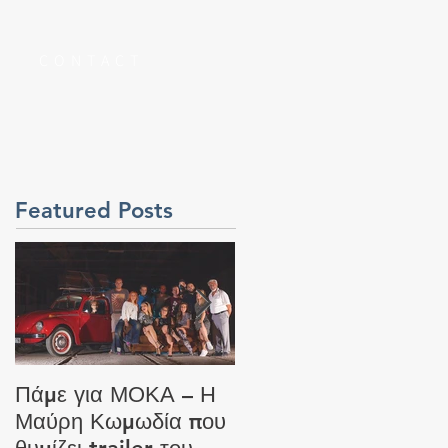
S
CONTACT
Featured Posts
Πάμε για ΜΟΚΑ – Η
Καθυστερήσεις στον
Μαύρη Κωμωδία που
έλεγχο των Faceboo