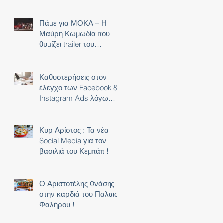
Πάμε για ΜΟΚΑ – Η
Μαύρη Κωμωδία που
θυμίζει trailer του
NETFLIX!
Καθυστερήσεις στον
έλεγχο των Facebook &
Instagram Ads λόγω
Covid-19 !
Κυρ Αρίστος : Τα νέα
Social Media για τον
βασιλιά του Κεμπάπ !
Ο Αριστοτέλης Ωνάσης
στην καρδιά του Παλαιού
Φαλήρου !