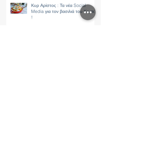
Κυρ Αρίστος : Τα νέα Social
Media για τον βασιλιά του Κεμπάπ
!
Ο Αριστοτέλης Ωνάσης στην
καρδιά του Παλαιού Φαλήρου !
Polianna Home - Feels like home
!
Ψιψίνα : Η νέα social εικόνα της
πιο ξακουστής "Ψαροταβέρνας"
στην Αθήνα !