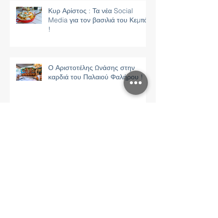
Κυρ Αρίστος : Τα νέα Social
Media για τον βασιλιά του Κεμπάπ
!
Ο Αριστοτέλης Ωνάσης στην
καρδιά του Παλαιού Φαλήρου !
Polianna Home - Feels like home
!
Ψιψίνα : Η νέα social εικόνα της
πιο ξακουστής "Ψαροταβέρνας"
στην Αθήνα !