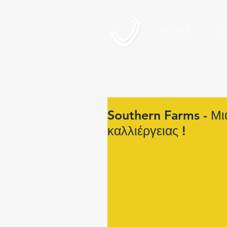
HOME
CI
Southern Farms - Μι
καλλιέργειας !