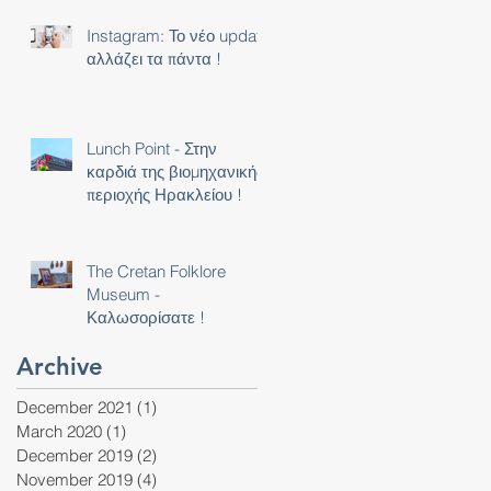
Instagram: Το νέο update
αλλάζει τα πάντα !
Lunch Point - Στην
καρδιά της βιομηχανικής
περιοχής Ηρακλείου !
The Cretan Folklore
Museum -
Καλωσορίσατε !
Archive
December 2021
(1)
1 post
March 2020
(1)
1 post
December 2019
(2)
2 posts
November 2019
(4)
4 posts