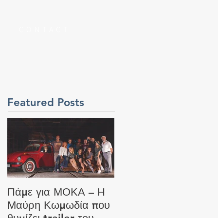
S
CONTACT
Featured Posts
Πάμε για ΜΟΚΑ – Η
Καθυστερήσεις στον
Μαύρη Κωμωδία που
έλεγχο των Faceboo