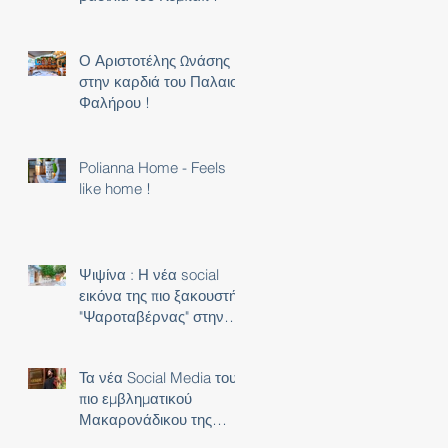
Ο Αριστοτέλης Ωνάσης
στην καρδιά του Παλαιού
Φαλήρου !
Polianna Home - Feels
like home !
Ψιψίνα : Η νέα social
εικόνα της πιο ξακουστής
"Ψαροταβέρνας" στην
Αθήνα !
Τα νέα Social Media του
πιο εμβληματικού
Μακαρονάδικου της
Αθήνας !