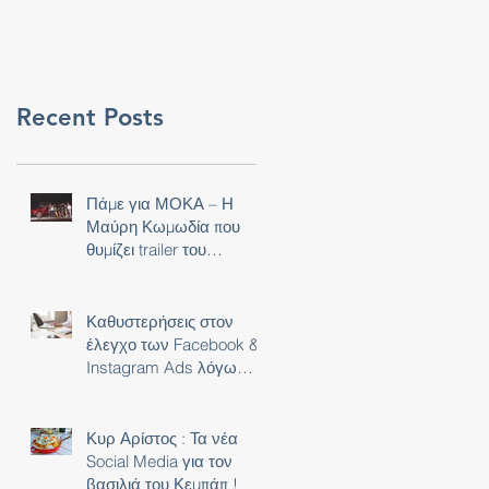
Recent Posts
Πάμε για ΜΟΚΑ – Η
Μαύρη Κωμωδία που
θυμίζει trailer του
NETFLIX!
Καθυστερήσεις στον
έλεγχο των Facebook &
Instagram Ads λόγω
Covid-19 !
Κυρ Αρίστος : Τα νέα
Social Media για τον
βασιλιά του Κεμπάπ !