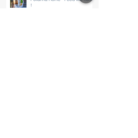
!
Ψιψίνα : Η νέα social εικόνα της
πιο ξακουστής "Ψαροταβέρνας"
στην Αθήνα !
Τα νέα Social Media του πιο
εμβληματικού Μακαρονάδικου
της Αθήνας !
Instagram: Το νέο update αλλάζει
τα πάντα !