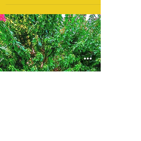
Polianna Home - Feels
like home !
Κορυφαίος σταθμός στην διακόσμηση και την
ανακαίνιση εσωτερικών χώρων στην ανατολική
Κρήτη ! Ένας χώρος εμπνευσμένος και
καλαίσθητος που...