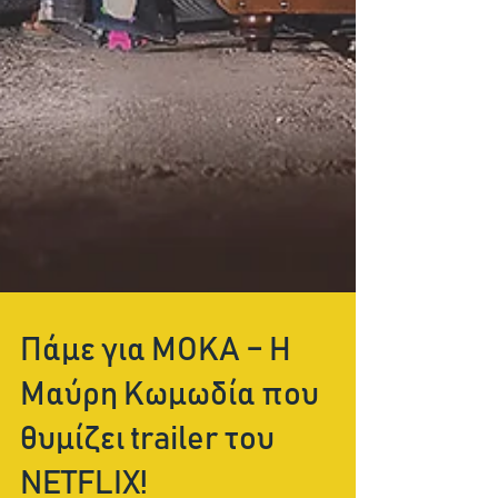
Πάμε για ΜΟΚΑ – Η
Μαύρη Κωμωδία που
θυμίζει trailer του