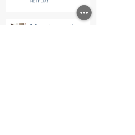
NETFLIX!
Καθυστερήσεις στον έλεγχο των
Facebook & Instagram Ads λόγω
Covid-19 !
Κυρ Αρίστος : Τα νέα Social
Media για τον βασιλιά του Κεμπάπ
!
Ο Αριστοτέλης Ωνάσης στην
καρδιά του Παλαιού Φαλήρου !
Polianna Home - Feels like home