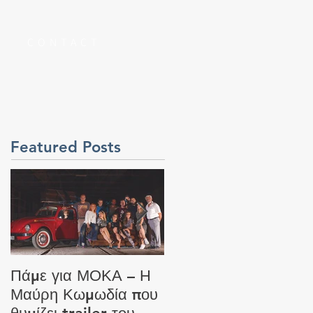
S
CONTACT
Featured Posts
Πάμε για ΜΟΚΑ – Η
Καθυστερήσεις στον
Μαύρη Κωμωδία που
έλεγχο των Faceboo