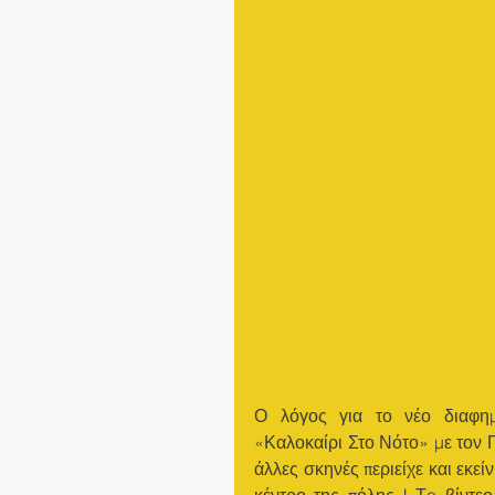
Ο λόγος για το νέο διαφημι
«Καλοκαίρι Στο Νότο» με τον 
άλλες σκηνές περιείχε και εκε
κέντρο της πόλης ! Τo βίντεο 