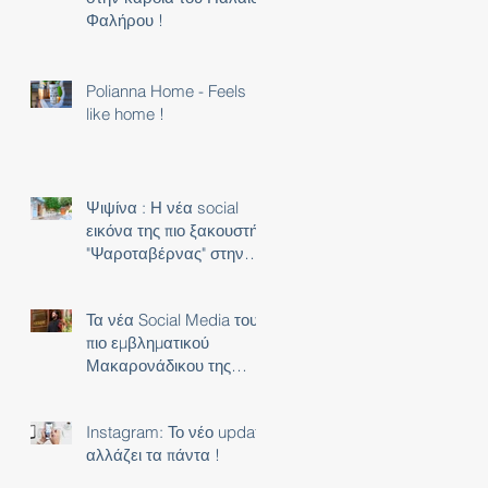
Φαλήρου !
Polianna Home - Feels
like home !
Ψιψίνα : Η νέα social
εικόνα της πιο ξακουστής
"Ψαροταβέρνας" στην
Αθήνα !
Τα νέα Social Media του
πιο εμβληματικού
Μακαρονάδικου της
Αθήνας !
Instagram: Το νέο update
αλλάζει τα πάντα !