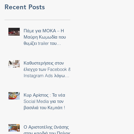
Recent Posts
Πάμε για ΜΟΚΑ – Η
Μαύρη Κωμωδία που
θυμίζει trailer του
NETFLIX!
Καθυστερήσεις στον
έλεγχο των Facebook &
Instagram Ads λόγω
Covid-19 !
Κυρ Αρίστος : Τα νέα
Social Media για τον
βασιλιά του Κεμπάπ !
Ο Αριστοτέλης Ωνάσης
στην καρδιά του Παλαιού